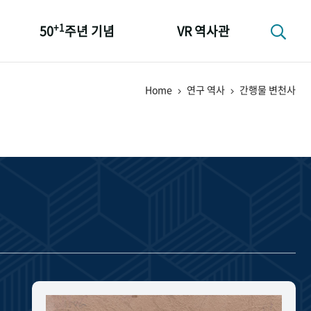
+1
50
주년 기념
VR 역사관
성과 50선
Home
연구 역사
간행물 변천사
숫자로 보는 50년
+1
50
주년 광장
세계와 함께 한 KIHASA