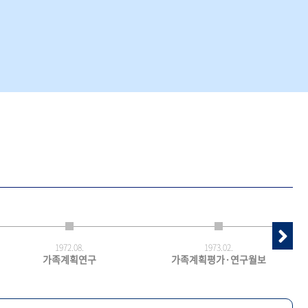
1972.
08.
1973.
02.
가족계획연구
가족계획평가·연구월보
최