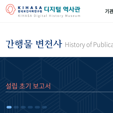
기관
걸어
기관
간행물 변천사
History of Public
역대
연구원
설립 초기 보고서