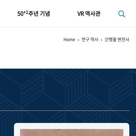
+1
50
주년 기념
VR 역사관
성과 50선
Home
연구 역사
간행물 변천사
숫자로 보는 50년
+1
50
주년 광장
세계와 함께 한 KIHASA