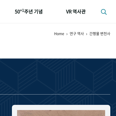
+1
50
주년 기념
VR 역사관
성과 50선
Home
연구 역사
간행물 변천사
숫자로 보는 50년
+1
50
주년 광장
세계와 함께 한 KIHASA