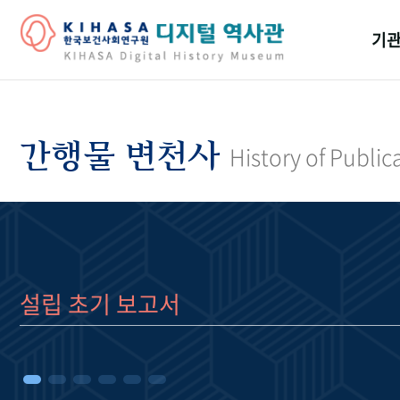
기관
걸어
기관
간행물 변천사
History of Public
역대
연구원
설립 초기 보고서