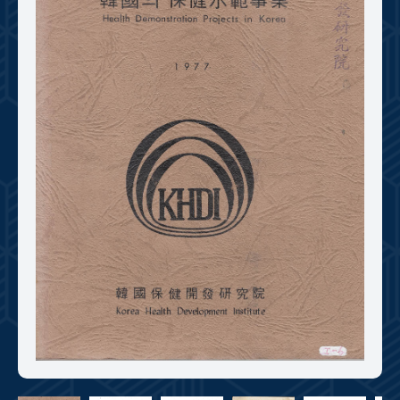
+1
성과 50선
숫자로 보는 50년
50
주년 광장
세계와 함께 한 KIHASA
VR 역사관