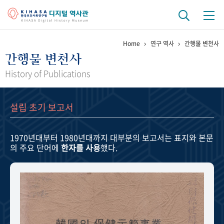
Home
연구 역사
간행물 변천사
기관 역사
간행물 변천사
걸어온 길
기관 변천사
역대 기관장
연구원 사람들
History of Publications
연구 역사
설립 초기 보고서
정책과 연구
키워드로 보는 연구 역사
연구자들
간행물 변천사
1970년대부터 1980년대까지
대부분의 보고서는 표지와 본문
의 주요 단어에
한자를 사용
했다.
기록물 아카이브
사진 아카이브
문서 기록물
행정박물
영상 기록물
+1
50
주년 기념