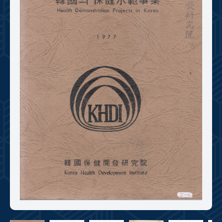
+1
성과 50선
숫자로 보는 50년
50
주년 광장
세계와 함께 한 KIHASA
VR 역사관