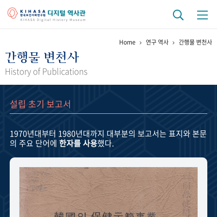
Home
연구 역사
간행물 변천사
기관 역사
간행물 변천사
걸어온 길
기관 변천사
역대 기관장
연구원 사람들
History of Publications
연구 역사
설립 초기 보고서
정책과 연구
키워드로 보는 연구 역사
연구자들
간행물 변천사
1970년대부터 1980년대까지
대부분의 보고서는 표지와 본문
의 주요 단어에
한자를 사용
했다.
기록물 아카이브
사진 아카이브
문서 기록물
행정박물
영상 기록물
+1
50
주년 기념