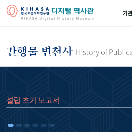
기관
걸어
기관
간행물 변천사
History of Public
역대
연구원
설립 초기 보고서