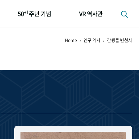
+1
50
주년 기념
VR 역사관
성과 50선
Home
연구 역사
간행물 변천사
숫자로 보는 50년
+1
50
주년 광장
세계와 함께 한 KIHASA