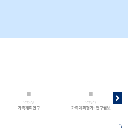
1972.
08.
1973.
02.
가족계획연구
가족계획평가·연구월보
최