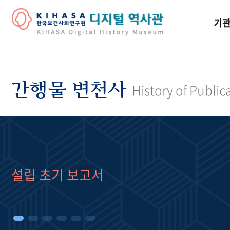
기관
걸어
기관
간행물 변천사
History of Public
역대
연구원
설립 초기 보고서