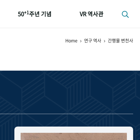
+1
50
주년 기념
VR 역사관
성과 50선
Home
연구 역사
간행물 변천사
숫자로 보는 50년
+1
50
주년 광장
세계와 함께 한 KIHASA