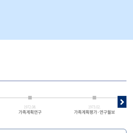
1972.
08.
1973.
02.
가족계획연구
가족계획평가·연구월보
최