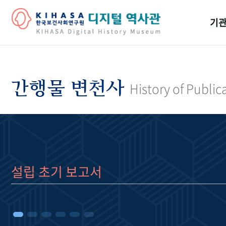
기관
걸어
기관
간행물 변천사
History of Public
역대
연구원
설립 초기 보고서