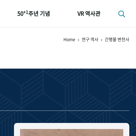
+1
50
주년 기념
VR 역사관
성과 50선
Home
연구 역사
간행물 변천사
숫자로 보는 50년
+1
50
주년 광장
세계와 함께 한 KIHASA