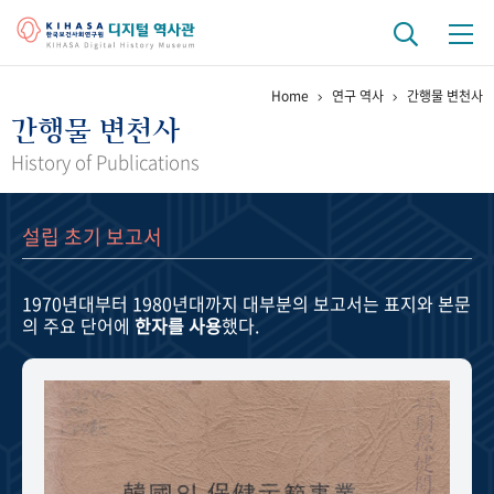
Home
연구 역사
간행물 변천사
기관 역사
간행물 변천사
걸어온 길
기관 변천사
역대 기관장
연구원 사람들
History of Publications
연구 역사
설립 초기 보고서
정책과 연구
키워드로 보는 연구 역사
연구자들
간행물 변천사
1970년대부터 1980년대까지
대부분의 보고서는 표지와 본문
의 주요 단어에
한자를 사용
했다.
기록물 아카이브
사진 아카이브
문서 기록물
행정박물
영상 기록물
+1
50
주년 기념