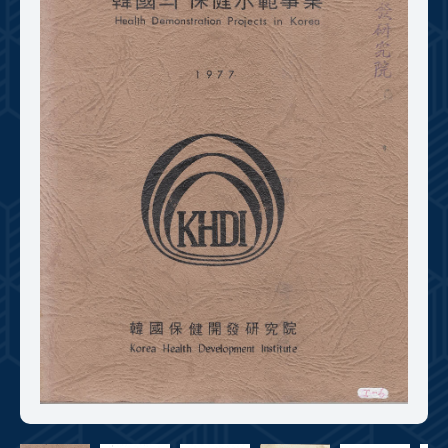
+1
성과 50선
숫자로 보는 50년
50
주년 광장
세계와 함께 한 KIHASA
VR 역사관