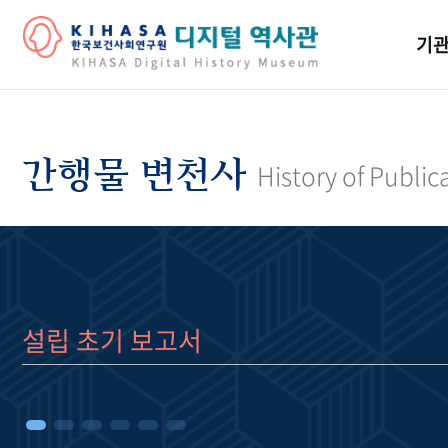
기관
걸어
기관
간행물 변천사
History of Public
역대
연구원
설립 초기 보고서