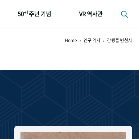
+1
50
주년 기념
VR 역사관
성과 50선
Home
연구 역사
간행물 변천사
숫자로 보는 50년
+1
50
주년 광장
세계와 함께 한 KIHASA