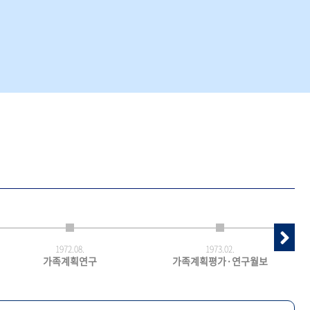
1972.
08.
1973.
02.
가족계획연구
가족계획평가·연구월보
최