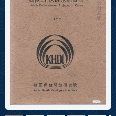
+1
성과 50선
숫자로 보는 50년
50
주년 광장
세계와 함께 한 KIHASA
VR 역사관