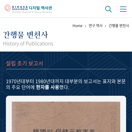
Home
연구 역사
간행물 변천사
기관 역사
간행물 변천사
걸어온 길
기관 변천사
역대 기관장
연구원 사람들
History of Publications
연구 역사
설립 초기 보고서
정책과 연구
키워드로 보는 연구 역사
연구자들
간행물 변천사
1970년대부터 1980년대까지
대부분의 보고서는 표지와 본문
의 주요 단어에
한자를 사용
했다.
기록물 아카이브
사진 아카이브
문서 기록물
행정박물
영상 기록물
+1
50
주년 기념