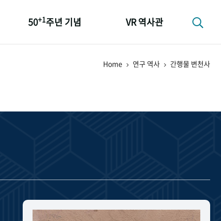
+1
50
주년 기념
VR 역사관
성과 50선
Home
연구 역사
간행물 변천사
숫자로 보는 50년
+1
50
주년 광장
세계와 함께 한 KIHASA