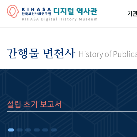
기관
걸어
기관
간행물 변천사
History of Public
역대
연구원
설립 초기 보고서