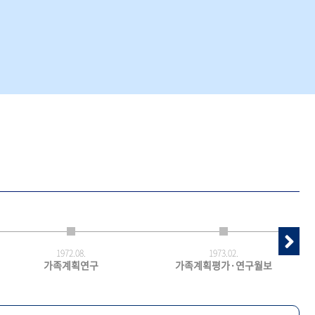
1972.
08.
1973.
02.
가족계획연구
가족계획평가·연구월보
최