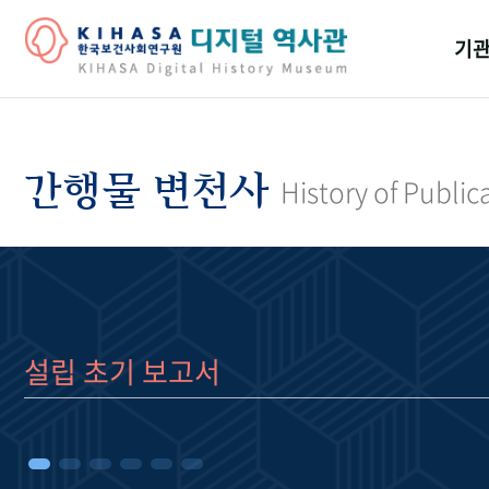
기관
걸어
기관
간행물 변천사
History of Public
역대
연구원
설립 초기 보고서