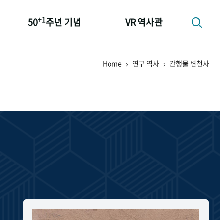
+1
50
주년 기념
VR 역사관
성과 50선
Home
연구 역사
간행물 변천사
숫자로 보는 50년
+1
50
주년 광장
세계와 함께 한 KIHASA