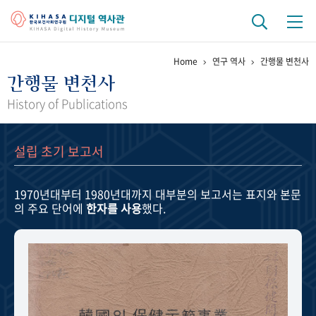
Home
연구 역사
간행물 변천사
기관 역사
간행물 변천사
걸어온 길
기관 변천사
역대 기관장
연구원 사람들
History of Publications
연구 역사
설립 초기 보고서
정책과 연구
키워드로 보는 연구 역사
연구자들
간행물 변천사
1970년대부터 1980년대까지
대부분의 보고서는 표지와 본문
의 주요 단어에
한자를 사용
했다.
기록물 아카이브
사진 아카이브
문서 기록물
행정박물
영상 기록물
+1
50
주년 기념