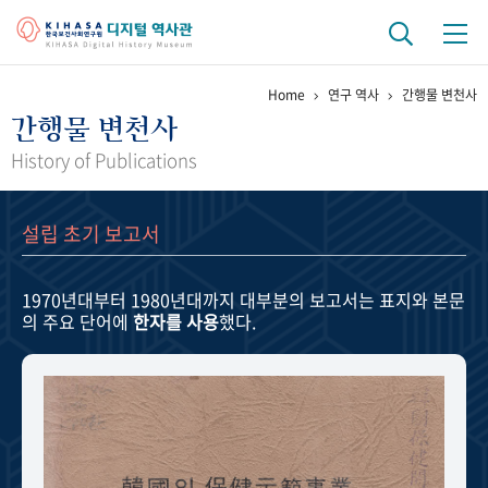
Home
연구 역사
간행물 변천사
기관 역사
간행물 변천사
걸어온 길
기관 변천사
역대 기관장
연구원 사람들
History of Publications
연구 역사
설립 초기 보고서
정책과 연구
키워드로 보는 연구 역사
연구자들
간행물 변천사
1970년대부터 1980년대까지
대부분의 보고서는 표지와 본문
의 주요 단어에
한자를 사용
했다.
기록물 아카이브
사진 아카이브
문서 기록물
행정박물
영상 기록물
+1
50
주년 기념