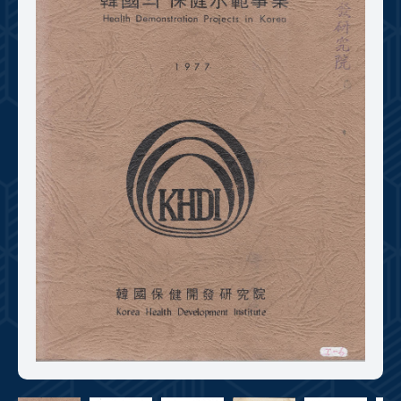
+1
성과 50선
숫자로 보는 50년
50
주년 광장
세계와 함께 한 KIHASA
VR 역사관