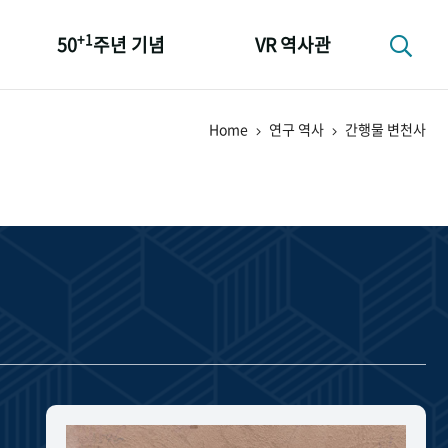
+1
50
주년 기념
VR 역사관
성과 50선
Home
연구 역사
간행물 변천사
숫자로 보는 50년
+1
50
주년 광장
세계와 함께 한 KIHASA