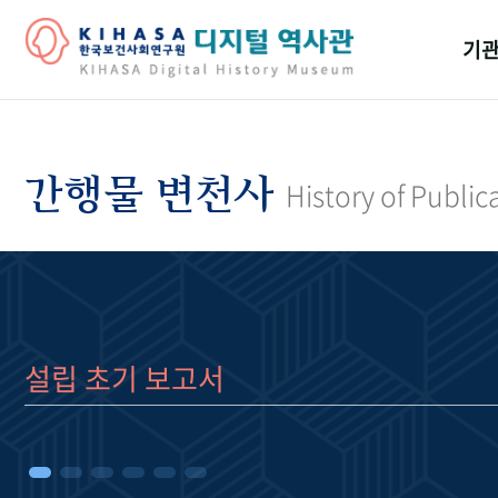
기관
걸어
기관
간행물 변천사
History of Public
역대
연구원
설립 초기 보고서