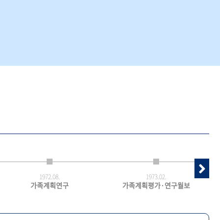
1972.
08.
1973.
02.
가족계획연구
가족계획평가·연구월보
최