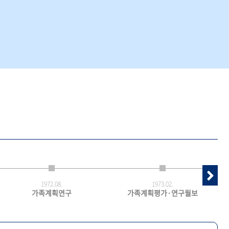
1972.
08.
1973.
02.
가족계획연구
가족계획평가·연구월보
최