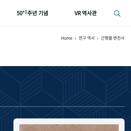
+1
50
주년 기념
VR 역사관
성과 50선
Home
연구 역사
간행물 변천사
숫자로 보는 50년
+1
50
주년 광장
세계와 함께 한 KIHASA