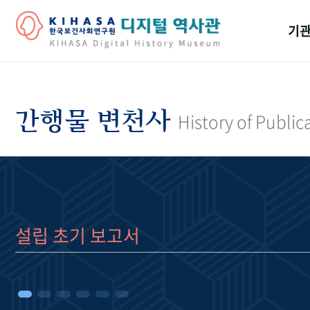
기관
걸어
기관
간행물 변천사
History of Public
역대
연구원
설립 초기 보고서