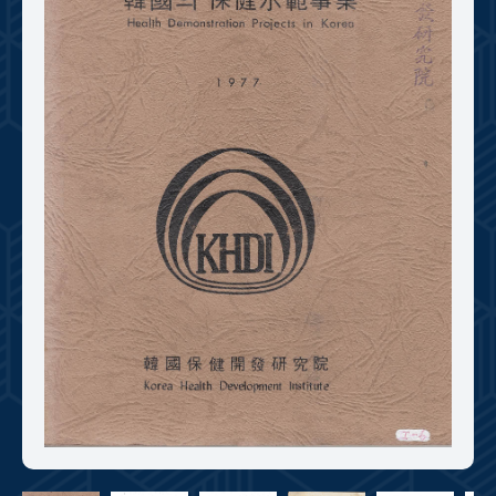
+1
성과 50선
숫자로 보는 50년
50
주년 광장
세계와 함께 한 KIHASA
VR 역사관