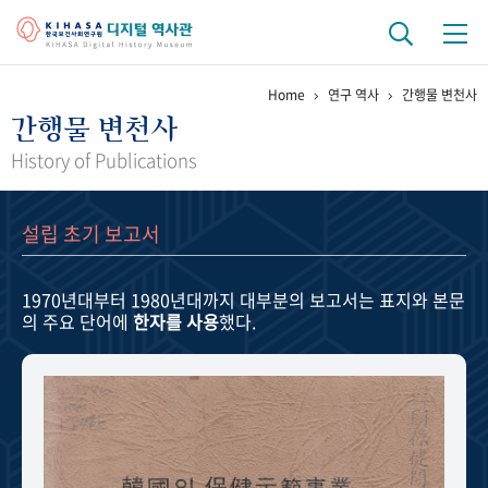
Home
연구 역사
간행물 변천사
기관 역사
간행물 변천사
걸어온 길
기관 변천사
역대 기관장
연구원 사람들
History of Publications
연구 역사
설립 초기 보고서
정책과 연구
키워드로 보는 연구 역사
연구자들
간행물 변천사
1970년대부터 1980년대까지
대부분의 보고서는 표지와 본문
의 주요 단어에
한자를 사용
했다.
기록물 아카이브
사진 아카이브
문서 기록물
행정박물
영상 기록물
+1
50
주년 기념