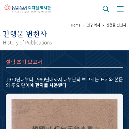
Home
연구 역사
간행물 변천사
기관 역사
간행물 변천사
걸어온 길
기관 변천사
역대 기관장
연구원 사람들
History of Publications
연구 역사
설립 초기 보고서
정책과 연구
키워드로 보는 연구 역사
연구자들
간행물 변천사
1970년대부터 1980년대까지
대부분의 보고서는 표지와 본문
의 주요 단어에
한자를 사용
했다.
기록물 아카이브
사진 아카이브
문서 기록물
행정박물
영상 기록물
+1
50
주년 기념