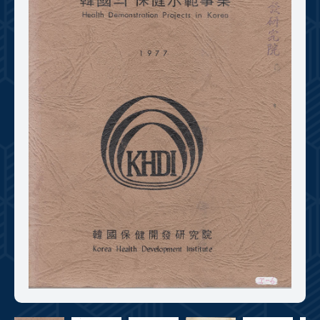
+1
성과 50선
숫자로 보는 50년
50
주년 광장
세계와 함께 한 KIHASA
VR 역사관