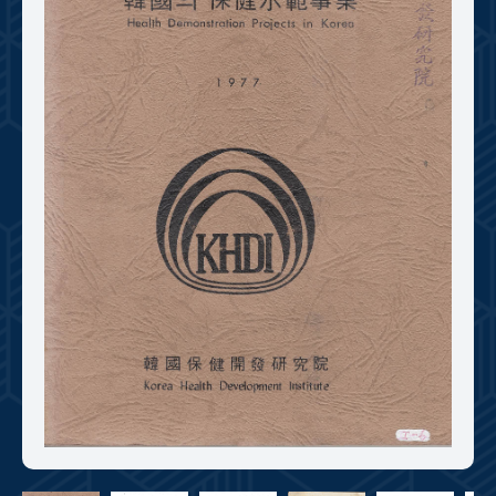
+1
성과 50선
숫자로 보는 50년
50
주년 광장
세계와 함께 한 KIHASA
VR 역사관