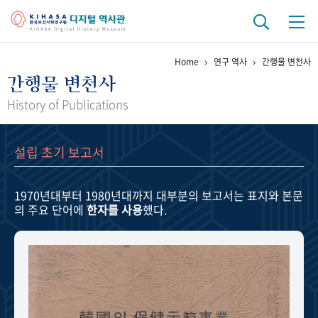
Home
연구 역사
간행물 변천사
기관 역사
간행물 변천사
걸어온 길
기관 변천사
역대 기관장
연구원 사람들
History of Publications
연구 역사
설립 초기 보고서
정책과 연구
키워드로 보는 연구 역사
연구자들
간행물 변천사
1970년대부터 1980년대까지
대부분의 보고서는 표지와 본문
의 주요 단어에
한자를 사용
했다.
기록물 아카이브
사진 아카이브
문서 기록물
행정박물
영상 기록물
+1
50
주년 기념