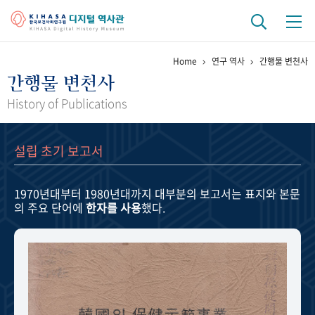
Home
연구 역사
간행물 변천사
기관 역사
간행물 변천사
걸어온 길
기관 변천사
역대 기관장
연구원 사람들
History of Publications
연구 역사
설립 초기 보고서
정책과 연구
키워드로 보는 연구 역사
연구자들
간행물 변천사
1970년대부터 1980년대까지
대부분의 보고서는 표지와 본문
의 주요 단어에
한자를 사용
했다.
기록물 아카이브
사진 아카이브
문서 기록물
행정박물
영상 기록물
+1
50
주년 기념