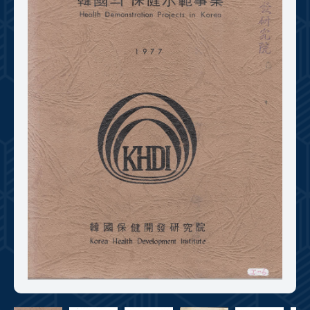
+1
성과 50선
숫자로 보는 50년
50
주년 광장
세계와 함께 한 KIHASA
VR 역사관