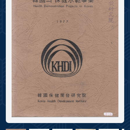
+1
성과 50선
숫자로 보는 50년
50
주년 광장
세계와 함께 한 KIHASA
VR 역사관