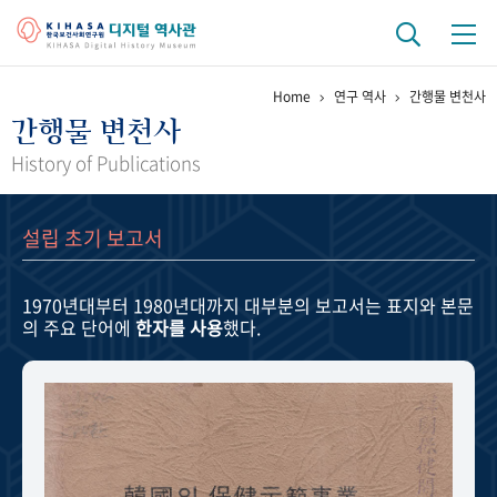
Home
연구 역사
간행물 변천사
기관 역사
간행물 변천사
걸어온 길
기관 변천사
역대 기관장
연구원 사람들
History of Publications
연구 역사
설립 초기 보고서
정책과 연구
키워드로 보는 연구 역사
연구자들
간행물 변천사
1970년대부터 1980년대까지
대부분의 보고서는 표지와 본문
의 주요 단어에
한자를 사용
했다.
기록물 아카이브
사진 아카이브
문서 기록물
행정박물
영상 기록물
+1
50
주년 기념