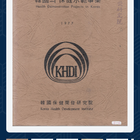
+1
성과 50선
숫자로 보는 50년
50
주년 광장
세계와 함께 한 KIHASA
VR 역사관