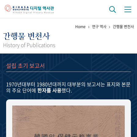
Home
연구 역사
간행물 변천사
기관 역사
간행물 변천사
걸어온 길
기관 변천사
역대 기관장
연구원 사람들
History of Publications
연구 역사
설립 초기 보고서
정책과 연구
키워드로 보는 연구 역사
연구자들
간행물 변천사
1970년대부터 1980년대까지
대부분의 보고서는 표지와 본문
의 주요 단어에
한자를 사용
했다.
기록물 아카이브
사진 아카이브
문서 기록물
행정박물
영상 기록물
+1
50
주년 기념