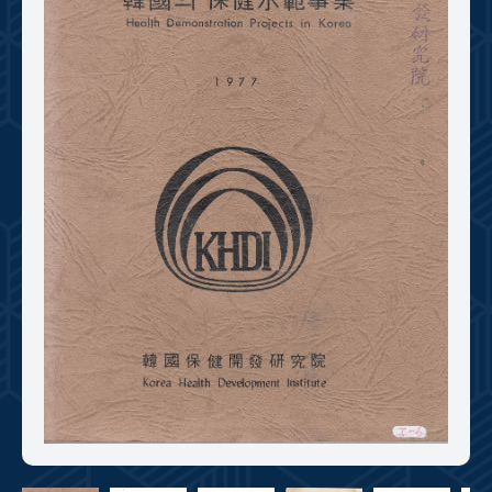
+1
성과 50선
숫자로 보는 50년
50
주년 광장
세계와 함께 한 KIHASA
VR 역사관