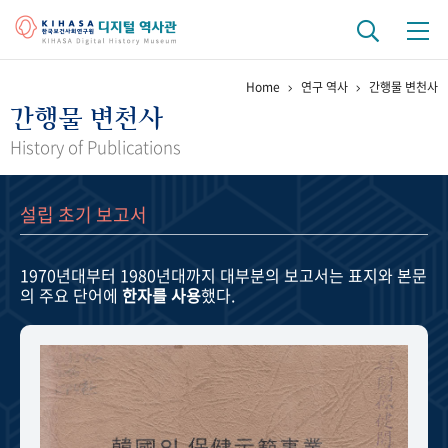
Home
연구 역사
간행물 변천사
기관 역사
간행물 변천사
걸어온 길
기관 변천사
역대 기관장
연구원 사람들
History of Publications
연구 역사
설립 초기 보고서
정책과 연구
키워드로 보는 연구 역사
연구자들
간행물 변천사
1970년대부터 1980년대까지
대부분의 보고서는 표지와 본문
의 주요 단어에
한자를 사용
했다.
기록물 아카이브
사진 아카이브
문서 기록물
행정박물
영상 기록물
+1
50
주년 기념