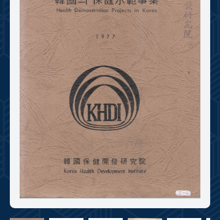
+1
성과 50선
숫자로 보는 50년
50
주년 광장
세계와 함께 한 KIHASA
VR 역사관