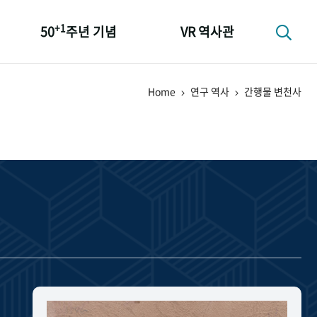
+1
50
주년 기념
VR 역사관
성과 50선
Home
연구 역사
간행물 변천사
숫자로 보는 50년
+1
50
주년 광장
세계와 함께 한 KIHASA