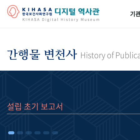
기관
걸어
기관
간행물 변천사
History of Public
역대
연구원
설립 초기 보고서