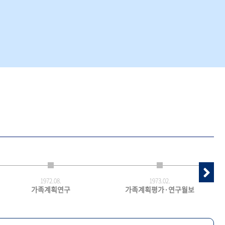
1972.
08.
1973.
02.
가족계획연구
가족계획평가·연구월보
최