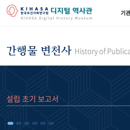
기관
걸어
기관
간행물 변천사
History of Public
역대
연구원
설립 초기 보고서