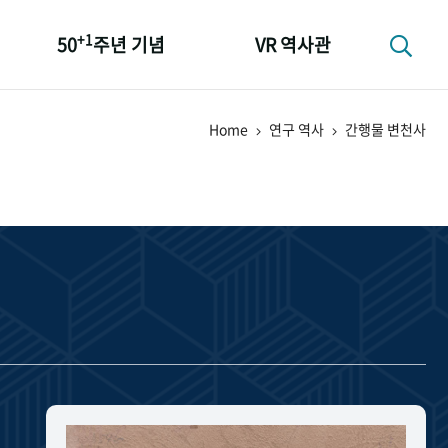
+1
50
주년 기념
VR 역사관
성과 50선
Home
연구 역사
간행물 변천사
숫자로 보는 50년
+1
50
주년 광장
세계와 함께 한 KIHASA