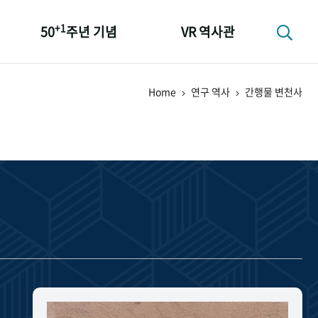
+1
50
주년 기념
VR 역사관
성과 50선
Home
연구 역사
간행물 변천사
숫자로 보는 50년
+1
50
주년 광장
세계와 함께 한 KIHASA