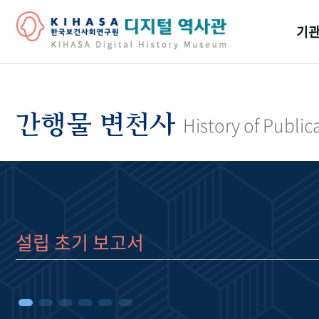
기관
걸어
기관
간행물 변천사
History of Public
역대
연구원
설립 초기 보고서