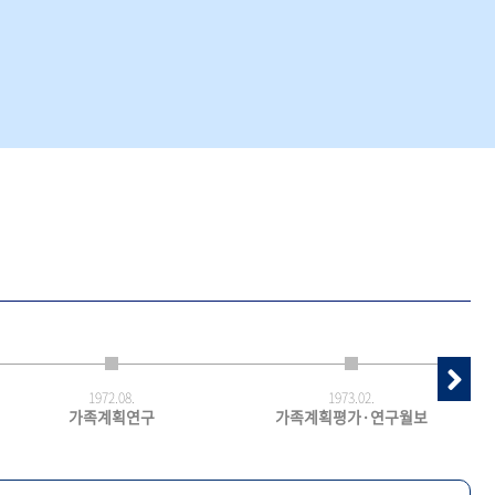
1972.
08.
1973.
02.
가족계획연구
가족계획평가·연구월보
최