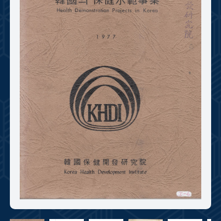
+1
성과 50선
숫자로 보는 50년
50
주년 광장
세계와 함께 한 KIHASA
VR 역사관