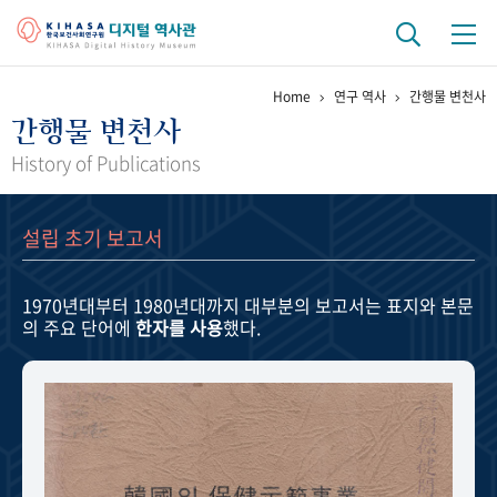
Home
연구 역사
간행물 변천사
기관 역사
간행물 변천사
걸어온 길
기관 변천사
역대 기관장
연구원 사람들
History of Publications
연구 역사
설립 초기 보고서
정책과 연구
키워드로 보는 연구 역사
연구자들
간행물 변천사
1970년대부터 1980년대까지
대부분의 보고서는 표지와 본문
의 주요 단어에
한자를 사용
했다.
기록물 아카이브
사진 아카이브
문서 기록물
행정박물
영상 기록물
+1
50
주년 기념