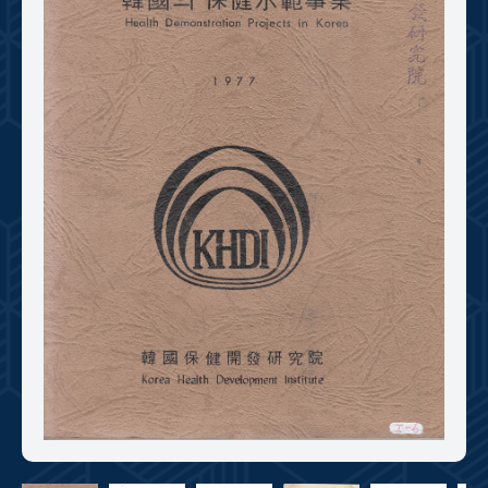
+1
성과 50선
숫자로 보는 50년
50
주년 광장
세계와 함께 한 KIHASA
VR 역사관