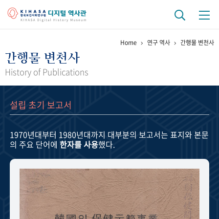
Home
연구 역사
간행물 변천사
기관 역사
간행물 변천사
걸어온 길
기관 변천사
역대 기관장
연구원 사람들
History of Publications
연구 역사
설립 초기 보고서
정책과 연구
키워드로 보는 연구 역사
연구자들
간행물 변천사
1970년대부터 1980년대까지
대부분의 보고서는 표지와 본문
의 주요 단어에
한자를 사용
했다.
기록물 아카이브
사진 아카이브
문서 기록물
행정박물
영상 기록물
+1
50
주년 기념