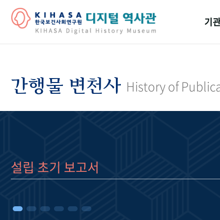
기관
걸어
기관
간행물 변천사
History of Public
역대
연구원
설립 초기 보고서