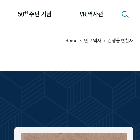
+1
50
주년 기념
VR 역사관
성과 50선
Home
연구 역사
간행물 변천사
숫자로 보는 50년
+1
50
주년 광장
세계와 함께 한 KIHASA