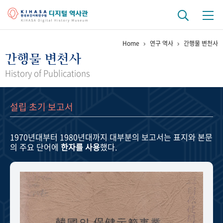
Home
연구 역사
간행물 변천사
기관 역사
간행물 변천사
걸어온 길
기관 변천사
역대 기관장
연구원 사람들
History of Publications
연구 역사
설립 초기 보고서
정책과 연구
키워드로 보는 연구 역사
연구자들
간행물 변천사
1970년대부터 1980년대까지
대부분의 보고서는 표지와 본문
의 주요 단어에
한자를 사용
했다.
기록물 아카이브
사진 아카이브
문서 기록물
행정박물
영상 기록물
+1
50
주년 기념