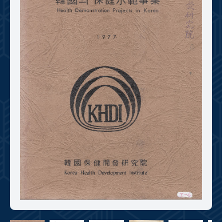
+1
성과 50선
숫자로 보는 50년
50
주년 광장
세계와 함께 한 KIHASA
VR 역사관