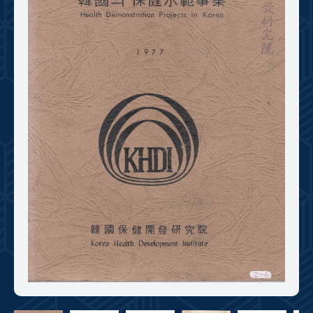
+1
성과 50선
숫자로 보는 50년
50
주년 광장
세계와 함께 한 KIHASA
VR 역사관