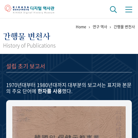
Home
연구 역사
간행물 변천사
기관 역사
간행물 변천사
걸어온 길
기관 변천사
역대 기관장
연구원 사람들
History of Publications
연구 역사
설립 초기 보고서
정책과 연구
키워드로 보는 연구 역사
연구자들
간행물 변천사
1970년대부터 1980년대까지
대부분의 보고서는 표지와 본문
의 주요 단어에
한자를 사용
했다.
기록물 아카이브
사진 아카이브
문서 기록물
행정박물
영상 기록물
+1
50
주년 기념