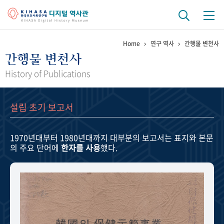
Home
연구 역사
간행물 변천사
기관 역사
간행물 변천사
걸어온 길
기관 변천사
역대 기관장
연구원 사람들
History of Publications
연구 역사
설립 초기 보고서
정책과 연구
키워드로 보는 연구 역사
연구자들
간행물 변천사
1970년대부터 1980년대까지
대부분의 보고서는 표지와 본문
의 주요 단어에
한자를 사용
했다.
기록물 아카이브
사진 아카이브
문서 기록물
행정박물
영상 기록물
+1
50
주년 기념