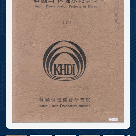
+1
성과 50선
숫자로 보는 50년
50
주년 광장
세계와 함께 한 KIHASA
VR 역사관