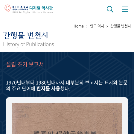
Home
연구 역사
간행물 변천사
기관 역사
간행물 변천사
걸어온 길
기관 변천사
역대 기관장
연구원 사람들
History of Publications
연구 역사
설립 초기 보고서
정책과 연구
키워드로 보는 연구 역사
연구자들
간행물 변천사
1970년대부터 1980년대까지
대부분의 보고서는 표지와 본문
의 주요 단어에
한자를 사용
했다.
기록물 아카이브
사진 아카이브
문서 기록물
행정박물
영상 기록물
+1
50
주년 기념