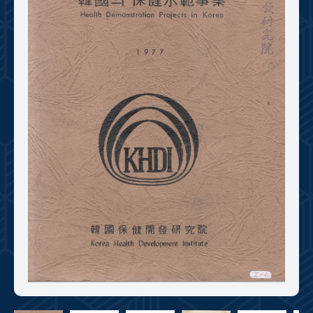
+1
성과 50선
숫자로 보는 50년
50
주년 광장
세계와 함께 한 KIHASA
VR 역사관