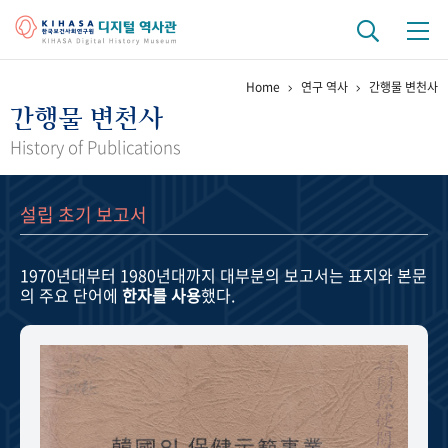
Home
연구 역사
간행물 변천사
기관 역사
간행물 변천사
걸어온 길
기관 변천사
역대 기관장
연구원 사람들
History of Publications
연구 역사
설립 초기 보고서
정책과 연구
키워드로 보는 연구 역사
연구자들
간행물 변천사
1970년대부터 1980년대까지
대부분의 보고서는 표지와 본문
의 주요 단어에
한자를 사용
했다.
기록물 아카이브
사진 아카이브
문서 기록물
행정박물
영상 기록물
+1
50
주년 기념