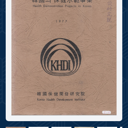
+1
성과 50선
숫자로 보는 50년
50
주년 광장
세계와 함께 한 KIHASA
VR 역사관