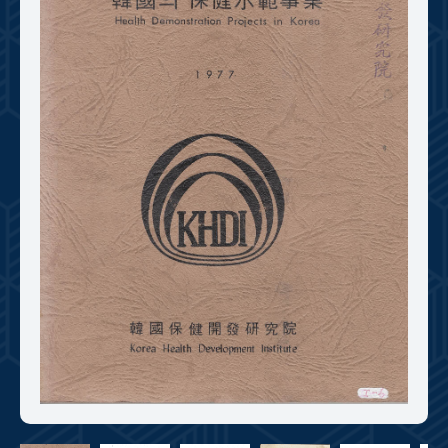
+1
성과 50선
숫자로 보는 50년
50
주년 광장
세계와 함께 한 KIHASA
VR 역사관