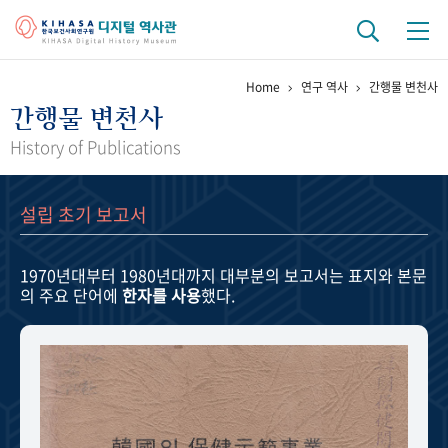
Home
연구 역사
간행물 변천사
기관 역사
간행물 변천사
걸어온 길
기관 변천사
역대 기관장
연구원 사람들
History of Publications
연구 역사
설립 초기 보고서
정책과 연구
키워드로 보는 연구 역사
연구자들
간행물 변천사
1970년대부터 1980년대까지
대부분의 보고서는 표지와 본문
의 주요 단어에
한자를 사용
했다.
기록물 아카이브
사진 아카이브
문서 기록물
행정박물
영상 기록물
+1
50
주년 기념