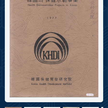
+1
성과 50선
숫자로 보는 50년
50
주년 광장
세계와 함께 한 KIHASA
VR 역사관