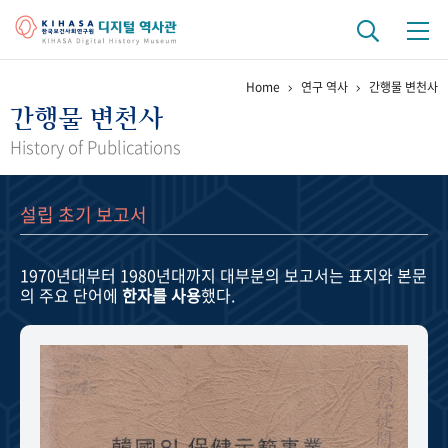
Home
연구 역사
간행물 변천사
기관 역사
간행물 변천사
걸어온 길
기관 변천사
역대 기관장
연구원 사람들
History of Publications
연구 역사
설립 초기 보고서
정책과 연구
키워드로 보는 연구 역사
연구자들
간행물 변천사
1970년대부터 1980년대까지
대부분의 보고서는 표지와 본문
의 주요 단어에
한자를 사용
했다.
기록물 아카이브
사진 아카이브
문서 기록물
행정박물
영상 기록물
+1
50
주년 기념