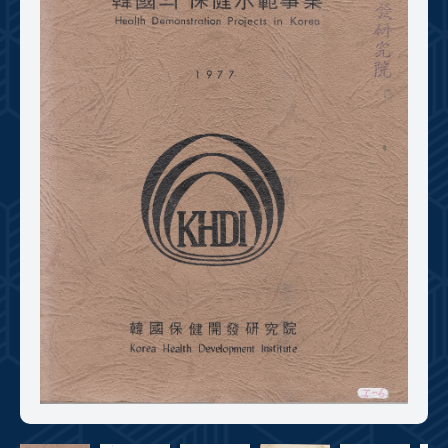
+1
성과 50선
숫자로 보는 50년
50
주년 광장
세계와 함께 한 KIHASA
VR 역사관