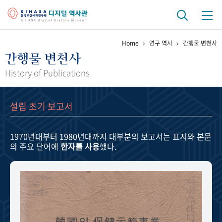
Home
연구 역사
간행물 변천사
기관 역사
간행물 변천사
걸어온 길
기관 변천사
역대 기관장
연구원 사람들
History of Publications
연구 역사
설립 초기 보고서
정책과 연구
키워드로 보는 연구 역사
연구자들
간행물 변천사
1970년대부터 1980년대까지
대부분의 보고서는 표지와 본문
의 주요 단어에
한자를 사용
했다.
기록물 아카이브
사진 아카이브
문서 기록물
행정박물
영상 기록물
+1
50
주년 기념