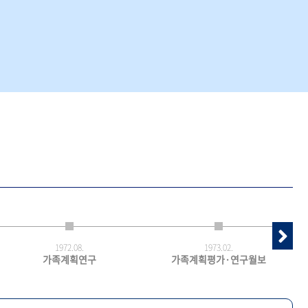
1972.
08.
1973.
02.
가족계획연구
가족계획평가·연구월보
최