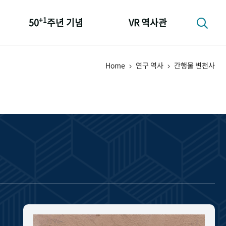
+1
50
주년 기념
VR 역사관
성과 50선
Home
연구 역사
간행물 변천사
숫자로 보는 50년
+1
50
주년 광장
세계와 함께 한 KIHASA