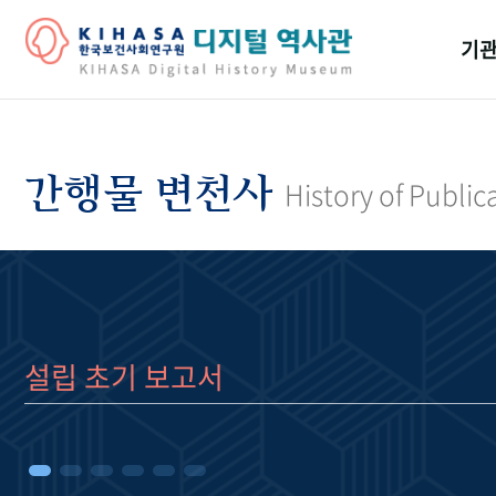
기관
걸어
기관
간행물 변천사
History of Public
역대
연구원
설립 초기 보고서