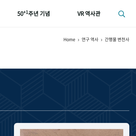
+1
50
주년 기념
VR 역사관
성과 50선
Home
연구 역사
간행물 변천사
숫자로 보는 50년
+1
50
주년 광장
세계와 함께 한 KIHASA