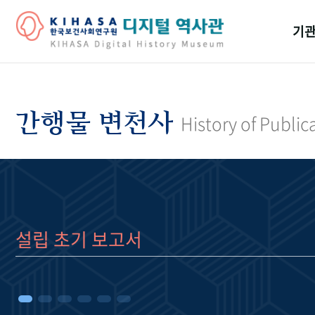
기관
걸어
기관
간행물 변천사
History of Public
역대
연구원
설립 초기 보고서