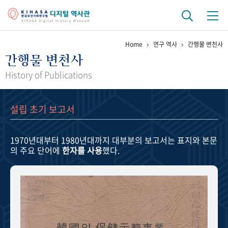
Home
연구 역사
간행물 변천사
기관 역사
간행물 변천사
걸어온 길
기관 변천사
역대 기관장
연구원 사람들
History of Publications
연구 역사
설립 초기 보고서
정책과 연구
키워드로 보는 연구 역사
연구자들
간행물 변천사
1970년대부터 1980년대까지
대부분의 보고서는 표지와 본문
의 주요 단어에
한자를 사용
했다.
기록물 아카이브
사진 아카이브
문서 기록물
행정박물
영상 기록물
+1
50
주년 기념