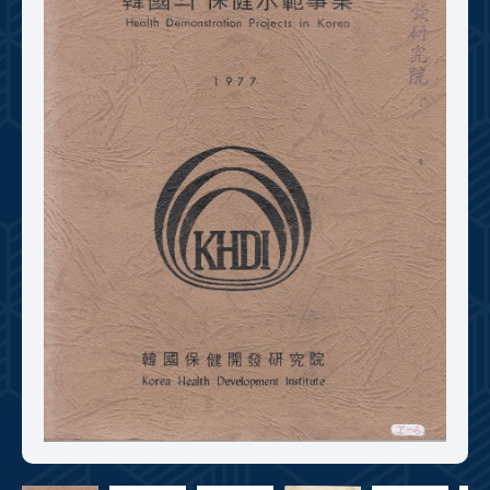
+1
성과 50선
숫자로 보는 50년
50
주년 광장
세계와 함께 한 KIHASA
VR 역사관