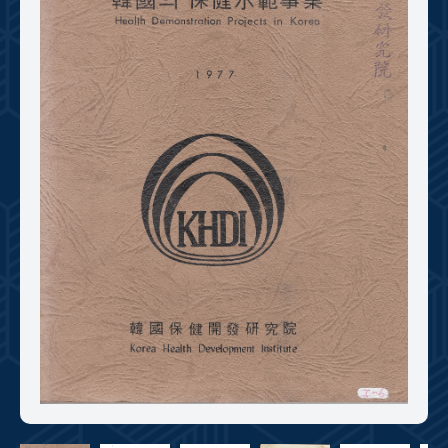
+1
성과 50선
숫자로 보는 50년
50
주년 광장
세계와 함께 한 KIHASA
VR 역사관