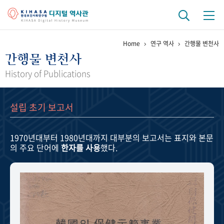
Home
연구 역사
간행물 변천사
기관 역사
간행물 변천사
걸어온 길
기관 변천사
역대 기관장
연구원 사람들
History of Publications
연구 역사
설립 초기 보고서
정책과 연구
키워드로 보는 연구 역사
연구자들
간행물 변천사
1970년대부터 1980년대까지
대부분의 보고서는 표지와 본문
의 주요 단어에
한자를 사용
했다.
기록물 아카이브
사진 아카이브
문서 기록물
행정박물
영상 기록물
+1
50
주년 기념