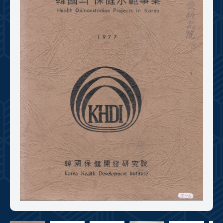
+1
성과 50선
숫자로 보는 50년
50
주년 광장
세계와 함께 한 KIHASA
VR 역사관