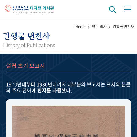
Home
연구 역사
간행물 변천사
기관 역사
간행물 변천사
걸어온 길
기관 변천사
역대 기관장
연구원 사람들
History of Publications
연구 역사
설립 초기 보고서
정책과 연구
키워드로 보는 연구 역사
연구자들
간행물 변천사
1970년대부터 1980년대까지
대부분의 보고서는 표지와 본문
의 주요 단어에
한자를 사용
했다.
기록물 아카이브
사진 아카이브
문서 기록물
행정박물
영상 기록물
+1
50
주년 기념