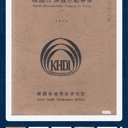
+1
성과 50선
숫자로 보는 50년
50
주년 광장
세계와 함께 한 KIHASA
VR 역사관