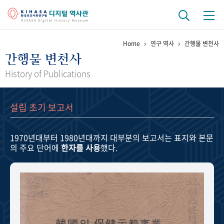
Home
연구 역사
간행물 변천사
기관 역사
간행물 변천사
걸어온 길
기관 변천사
역대 기관장
연구원 사람들
History of Publications
연구 역사
설립 초기 보고서
정책과 연구
키워드로 보는 연구 역사
연구자들
간행물 변천사
1970년대부터 1980년대까지
대부분의 보고서는 표지와 본문
의 주요 단어에
한자를 사용
했다.
기록물 아카이브
사진 아카이브
문서 기록물
행정박물
영상 기록물
+1
50
주년 기념