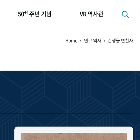
+1
50
주년 기념
VR 역사관
성과 50선
Home
연구 역사
간행물 변천사
숫자로 보는 50년
+1
50
주년 광장
세계와 함께 한 KIHASA