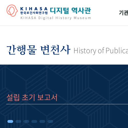
기관
걸어
기관
간행물 변천사
History of Public
역대
연구원
설립 초기 보고서