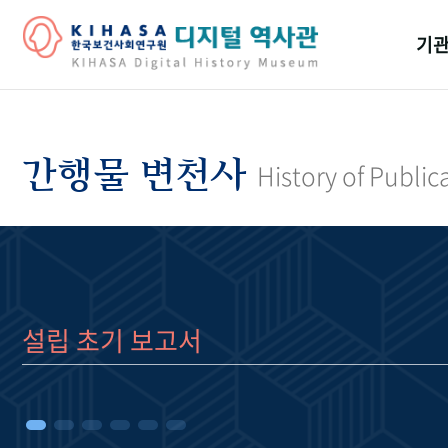
기관
걸어
기관
간행물 변천사
History of Public
역대
연구원
설립 초기 보고서