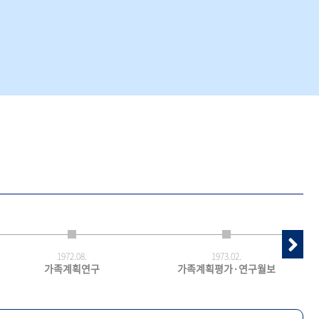
1972.
08.
1973.
02.
가족계획연구
가족계획평가·연구월보
최