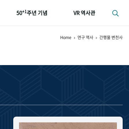
+1
50
주년 기념
VR 역사관
성과 50선
Home
연구 역사
간행물 변천사
숫자로 보는 50년
+1
50
주년 광장
세계와 함께 한 KIHASA