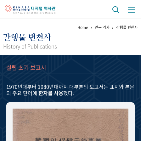
Home
연구 역사
간행물 변천사
기관 역사
간행물 변천사
걸어온 길
기관 변천사
역대 기관장
연구원 사람들
History of Publications
연구 역사
설립 초기 보고서
정책과 연구
키워드로 보는 연구 역사
연구자들
간행물 변천사
1970년대부터 1980년대까지
대부분의 보고서는 표지와 본문
의 주요 단어에
한자를 사용
했다.
기록물 아카이브
사진 아카이브
문서 기록물
행정박물
영상 기록물
+1
50
주년 기념