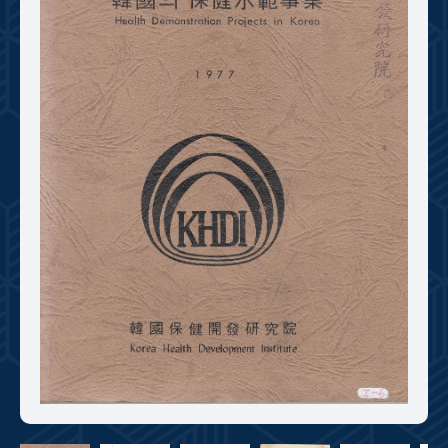
+1
성과 50선
숫자로 보는 50년
50
주년 광장
세계와 함께 한 KIHASA
VR 역사관