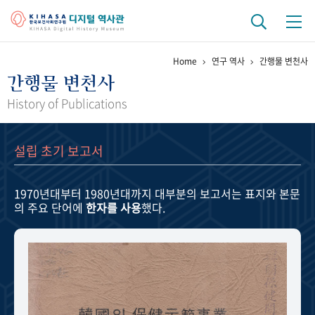
Home
연구 역사
간행물 변천사
기관 역사
간행물 변천사
걸어온 길
기관 변천사
역대 기관장
연구원 사람들
History of Publications
연구 역사
설립 초기 보고서
정책과 연구
키워드로 보는 연구 역사
연구자들
간행물 변천사
1970년대부터 1980년대까지
대부분의 보고서는 표지와 본문
의 주요 단어에
한자를 사용
했다.
기록물 아카이브
사진 아카이브
문서 기록물
행정박물
영상 기록물
+1
50
주년 기념