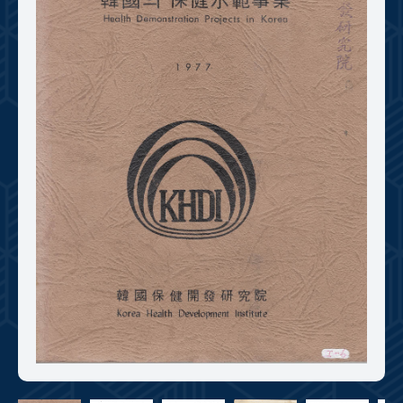
+1
성과 50선
숫자로 보는 50년
50
주년 광장
세계와 함께 한 KIHASA
VR 역사관