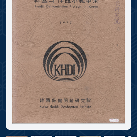
+1
성과 50선
숫자로 보는 50년
50
주년 광장
세계와 함께 한 KIHASA
VR 역사관