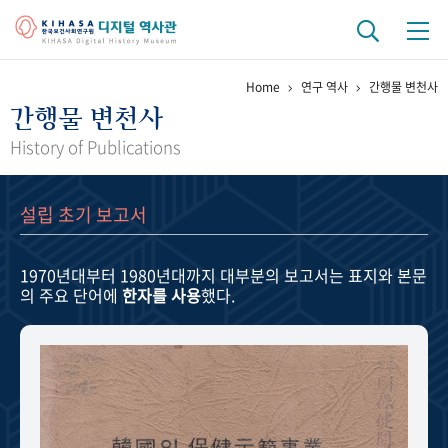
Home
연구 역사
간행물 변천사
기관 역사
간행물 변천사
걸어온 길
기관 변천사
역대 기관장
연구원 사람들
History of Publications
연구 역사
설립 초기 보고서
정책과 연구
키워드로 보는 연구 역사
연구자들
간행물 변천사
1970년대부터 1980년대까지
대부분의 보고서는 표지와 본문
의 주요 단어에
한자를 사용
했다.
기록물 아카이브
사진 아카이브
문서 기록물
행정박물
영상 기록물
+1
50
주년 기념